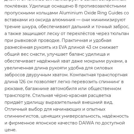
поклёвках. Удилище оснащено 8 противозахлёстными
пропускными кольцами Aluminium Oxide Ring Guides со
вставками из оксида алюминия — они минимизируют
трение шнура, обеспечивают дальний и точный заброс,
а также защищают леску от перехлёстов через тюльпан
при рывковой проводке. Практичная и удобная
разнесённая рукоять из EVA длиной 43 см снижает
общий вес снасти, улучшает баланс удилища и
обеспечивает надёжный хват даже мокрыми руками, а
увеличенная длина рукояти удобна для силовых
забросов двуручным хватом. Компактная транспортная
длина 126 см позволяет легко перевозить спиннинг в
рюкзаке, багажнике автомобиля или общественном
транспорте. Стильная чёрно-красная расцветка
придаёт удилищу выразительный внешний вид.
Отличный выбор для начинающих и опытных
спиннингистов, ценящих универсальность, надёжность
и фирменное японское качество DAIWA по доступной
цене.