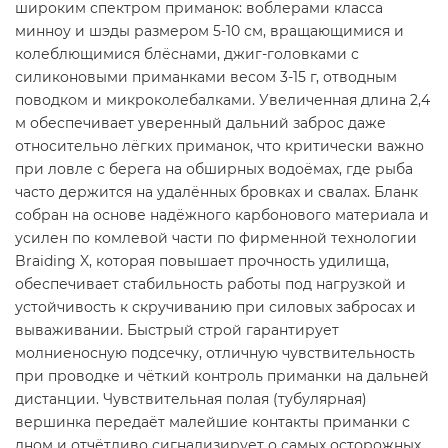
широким спектром приманок: воблерами класса
минноу и шэды размером 5-10 см, вращающимися и
колеблющимися блёснами, джиг-головками с
силиконовыми приманками весом 3-15 г, отводным
поводком и микроколебалками. Увеличенная длина 2,4
м обеспечивает уверенный дальний заброс даже
относительно лёгких приманок, что критически важно
при ловле с берега на обширных водоёмах, где рыба
часто держится на удалённых бровках и свалах. Бланк
собран на основе надёжного карбонового материала и
усилен по комлевой части по фирменной технологии
Braiding X, которая повышает прочность удилища,
обеспечивает стабильность работы под нагрузкой и
устойчивость к скручиванию при силовых забросах и
вываживании. Быстрый строй гарантирует
молниеносную подсечку, отличную чувствительность
при проводке и чёткий контроль приманки на дальней
дистанции. Чувствительная полая (тубулярная)
вершинка передаёт малейшие контакты приманки с
дном и отчётливо сигнализирует о самых осторожных