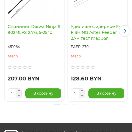
Спиннинг Daiwa Ninja S
Удилище фидерное F-
902MLFS 2,7м, 5-25гр
FISHING Aster Feeder
2,7м тест max 35г
451064
FAFR-270
Мало
Мало
207.00 BYN
128.60 BYN
В корзину
В корзину