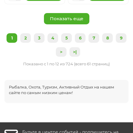
Показать еще
1
2
3
4
5
6
7
8
9
>
>|
Показано с 1 по 12 из 724 (всего 61 страниц)
Рыбалка, Охота, Туризм, Активный Отдых на нашем
сайте по самым низким ценам!
Будьте в центре событий - подпишитесь на