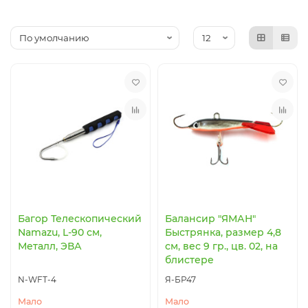
Коробки, вёдра, ёмкости
Посуда туристическая
Рыболовный инструмент
Термосумки, термоконтейнеры
Прикормка, добавки
Термосы, термокружки, термостаканы
Аксессуары
Защита от насекомых
Ножи, мультитулы, пилы, топоры
Батарейки, элементы питания, аккумуляторы
Багор Телескопический
Балансир "ЯМАН"
Namazu, L-90 см,
Быстрянка, размер 4,8
Металл, ЭВА
см, вес 9 гр., цв. 02, на
блистере
N-WFT-4
Я-БР47
Мало
Мало