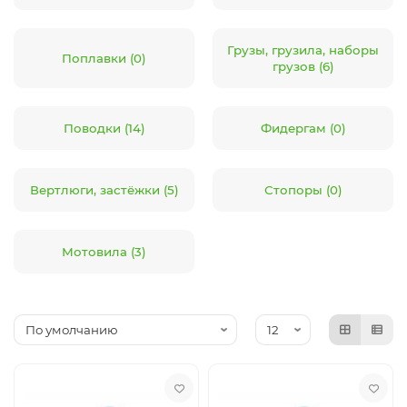
Коробки, вёдра, ёмкости
Посуда туристическая
Грузы, грузила, наборы
Поплавки (0)
грузов (6)
Рыболовный инструмент
Термосумки, термоконтейнеры
Прикормка, добавки
Термосы, термокружки, термостаканы
Поводки (14)
Фидергам (0)
Аксессуары
Защита от насекомых
Вертлюги, застёжки (5)
Стопоры (0)
Ножи, мультитулы, пилы, топоры
Мотовила (3)
Батарейки, элементы питания, аккумуляторы