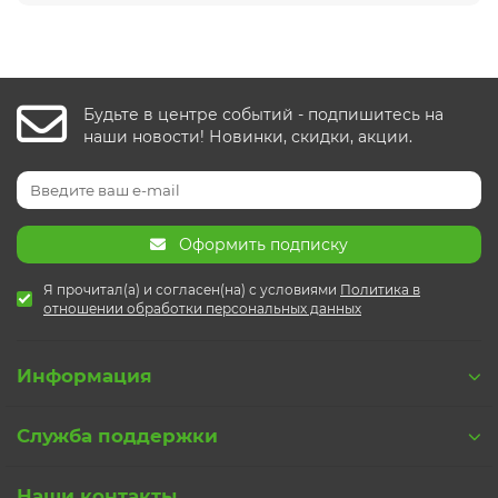
Коробки, вёдра, ёмкости
Посуда туристическая
Рыболовный инструмент
Термосумки, термоконтейнеры
Будьте в центре событий - подпишитесь на
наши новости! Новинки, скидки, акции.
Прикормка, добавки
Термосы, термокружки, термостаканы
Аксессуары
Защита от насекомых
Оформить подписку
Ножи, мультитулы, пилы, топоры
Я прочитал(а) и согласен(на) с условиями
Политика в
отношении обработки персональных данных
Батарейки, элементы питания, аккумуляторы
Информация
Служба поддержки
Наши контакты