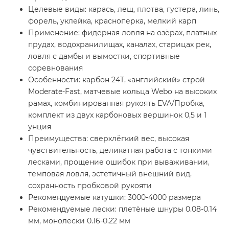
Целевые виды: карась, лещ, плотва, густера, линь,
форель, уклейка, красноперка, мелкий карп
Применение: фидерная ловля на озёрах, платных
прудах, водохранилищах, каналах, старицах рек,
ловля с дамбы и вымостки, спортивные
соревнования
Особенности: карбон 24T, «английский» строй
Moderate-Fast, матчевые кольца Webo на высоких
рамах, комбинированная рукоять EVA/Пробка,
комплект из двух карбоновых вершинок 0,5 и 1
унция
Преимущества: сверхлёгкий вес, высокая
чувствительность, деликатная работа с тонкими
лесками, прощение ошибок при вываживании,
темповая ловля, эстетичный внешний вид,
сохранность пробковой рукояти
Рекомендуемые катушки: 3000-4000 размера
Рекомендуемые лески: плетёные шнуры 0.08-0.14
мм, монолески 0.16-0.22 мм