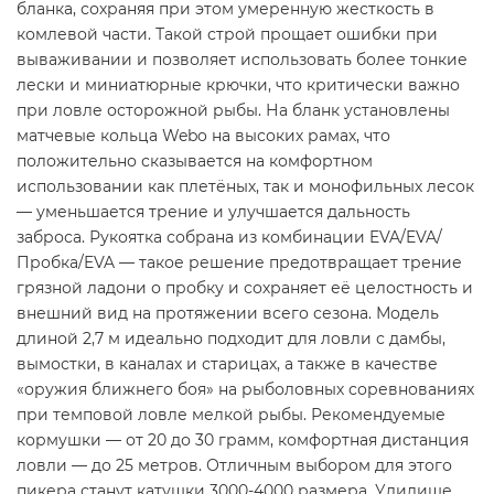
бланка, сохраняя при этом умеренную жесткость в
комлевой части. Такой строй прощает ошибки при
вываживании и позволяет использовать более тонкие
лески и миниатюрные крючки, что критически важно
при ловле осторожной рыбы. На бланк установлены
матчевые кольца Webo на высоких рамах, что
положительно сказывается на комфортном
использовании как плетёных, так и монофильных лесок
— уменьшается трение и улучшается дальность
заброса. Рукоятка собрана из комбинации EVA/EVA/
Пробка/EVA — такое решение предотвращает трение
грязной ладони о пробку и сохраняет её целостность и
внешний вид на протяжении всего сезона. Модель
длиной 2,7 м идеально подходит для ловли с дамбы,
вымостки, в каналах и старицах, а также в качестве
«оружия ближнего боя» на рыболовных соревнованиях
при темповой ловле мелкой рыбы. Рекомендуемые
кормушки — от 20 до 30 грамм, комфортная дистанция
ловли — до 25 метров. Отличным выбором для этого
пикера станут катушки 3000-4000 размера. Удилище