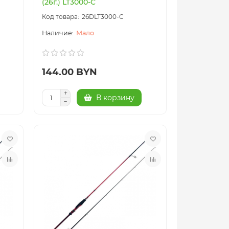
(26г.) LT3000-C
26DLT3000-C
Мало
144.00 BYN
В корзину