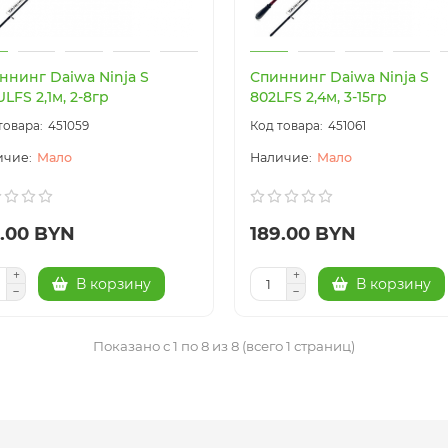
ннинг Daiwa Ninja S
Спиннинг Daiwa Ninja S
LFS 2,1м, 2-8гр
802LFS 2,4м, 3-15гр
451059
451061
Мало
Мало
9.00 BYN
189.00 BYN
В корзину
В корзину
Показано с 1 по 8 из 8 (всего 1 страниц)