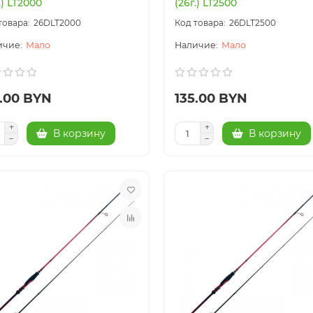
.) LT2000
(26г.) LT2500
26DLT2000
26DLT2500
Мало
Мало
5.00 BYN
135.00 BYN
В корзину
В корзину