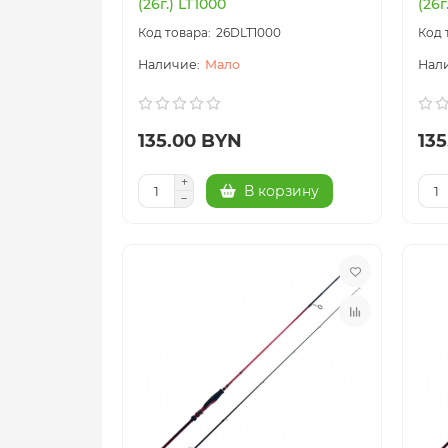
(26г.) LT1000
(26г
26DLT1000
Мало
135.00 BYN
13
В корзину