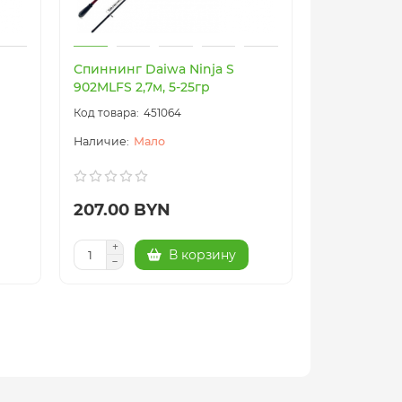
Спиннинг Daiwa Ninja S
902MLFS 2,7м, 5-25гр
451064
Мало
207.00 BYN
В корзину