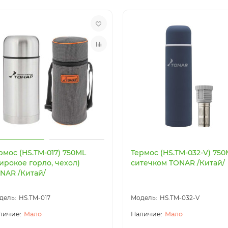
рмос (HS.TM-017) 750ML
Термос (HS.TM-032-V) 750
ирокое горло, чехол)
ситечком TONAR /Китай/
NAR /Китай/
HS.TM-017
HS.TM-032-V
Мало
Мало