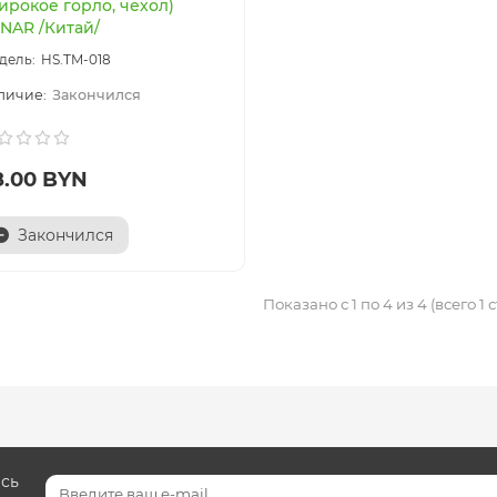
ирокое горло, чехол)
NAR /Китай/
HS.TM-018
Закончился
8.00 BYN
Закончился
Показано с 1 по 4 из 4 (всего 1
есь