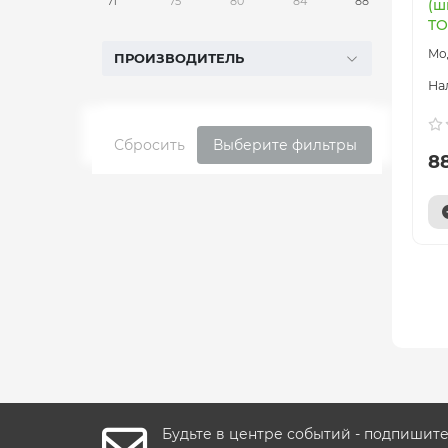
71
75
80
84
88
(ш
TO
ПРОИЗВОДИТЕЛЬ
Сбросить
Выберите фильтры
8
Будьте в центре событий - подпишит