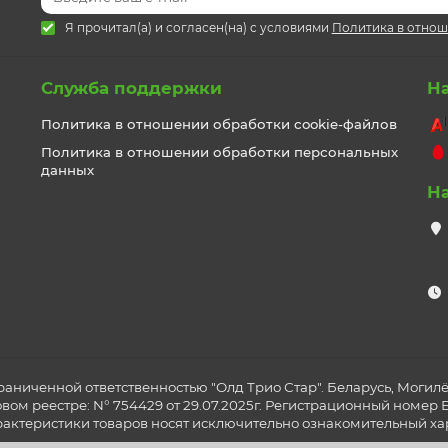
Я прочитал(а) и согласен(на) с условиями
Политика в отнош
Служба поддержки
Н
Политика в отношении обработки cookie-файлов
Политика в отношении обработки персональных
данных
Н
раниченной ответственностью "Олд Трио Стар". Беларусь, Могилёв
ом реестре: N° 754429 от 29.07.2025г. Регистрационный номер ЕГР
рактеристики товаров носят исключительно ознакомительный хар