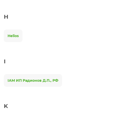
H
Helios
I
IAM ИП Радионов Д.П., РФ
K