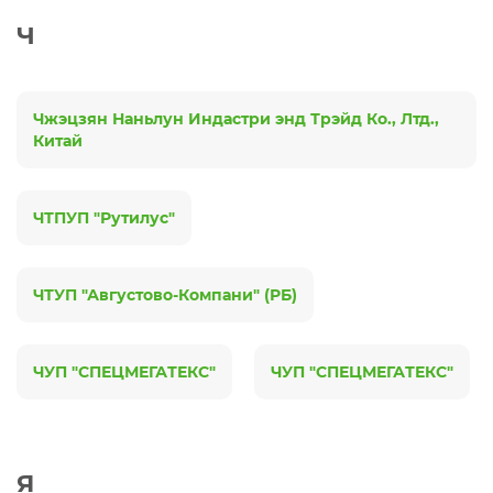
Ч
Чжэцзян Наньлун Индастри энд Трэйд Ко., Лтд.,
Китай
ЧТПУП "Рутилус"
ЧТУП "Августово-Компани" (РБ)
ЧУП "СПЕЦМЕГАТЕКС"
ЧУП "СПЕЦМЕГАТЕКС"
Я