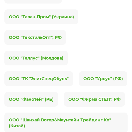
ООО "Талан-Пром" (Украина)
ООО "ТекстильОпт", РФ
ООО "Теллус" (Молдова)
ООО "ТК "ЭлитСпецОбувь"
ООО "Урсус" (РФ)
ООО "Фанотей" (РБ)
ООО "Фирма СТЕП", РФ
ООО "Шанхай Вотер&Маунтайн Трейдинг Ко"
(Китай)