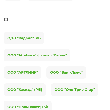
О
ОДО "Вадмал", РБ
ООО "Абибоки" филиал "Вабик"
ООО "АРТЛИНК"
ООО "Вайт-Люкс"
ООО "Каскад" (РФ)
ООО "Олд Трио Стар"
ООО "ПромЗаказ", РФ