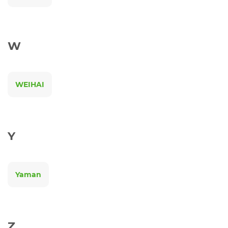
W
WEIHAI
Y
Yaman
Z