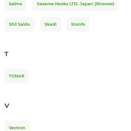
Salmo
Sasame Hooks LTD, Japan (Япония)
Shii Saido
Skadi
Stonfo
T
TONAR
V
Vectron