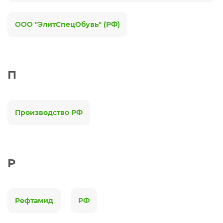
ООО "ЭлитСпецОбувь" (РФ)
П
Производство РФ
Р
Рефтамид
РФ