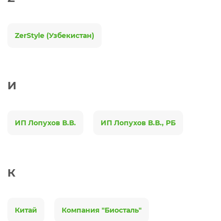
ZerStyle (Узбекистан)
И
ИП Лопухов В.В.
ИП Лопухов В.В., РБ
К
Китай
Компания "Биосталь"