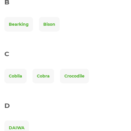
B
Bearking
Bison
C
Coblla
Cobra
Crocodile
D
DAIWA