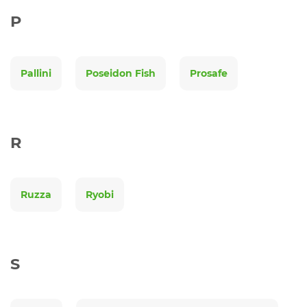
P
Pallini
Poseidon Fish
Prosafe
R
Ruzza
Ryobi
S