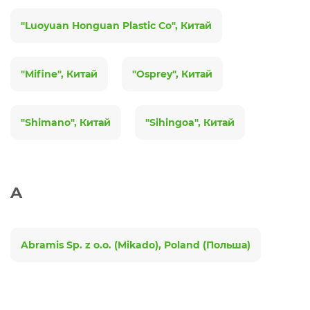
Коробки, вёдра, ёмкости
Посуда туристическая
"Luoyuan Honguan Plastic Co", Китай
Рыболовный инструмент
Термосумки, термоконтейнеры
"Mifine", Китай
"Osprey", Китай
Прикормка, добавки
Термосы, термокружки, термостаканы
"Shimano", Китай
"Sihingoa", Китай
Аксессуары
Защита от насекомых
Ножи, мультитулы, пилы, топоры
A
Батарейки, элементы питания, аккумуляторы
Abramis Sp. z o.o. (Mikado), Poland (Польша)