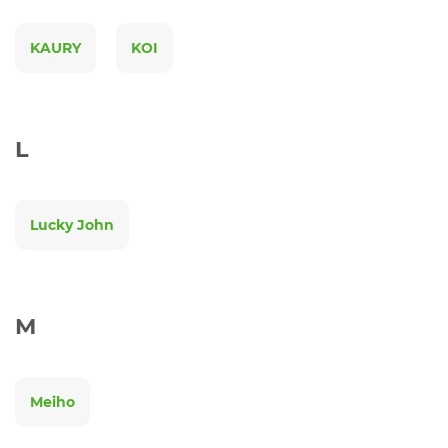
KAURY
KOI
L
Lucky John
M
Meiho