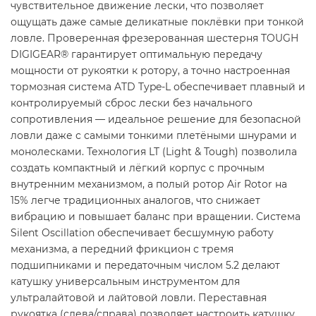
чувствительное движение лески, что позволяет
ощущать даже самые деликатные поклёвки при тонкой
ловле. Проверенная фрезерованная шестерня TOUGH
DIGIGEAR® гарантирует оптимальную передачу
мощности от рукоятки к ротору, а точно настроенная
тормозная система ATD Type-L обеспечивает плавный и
контролируемый сброс лески без начального
сопротивления — идеальное решение для безопасной
ловли даже с самыми тонкими плетёными шнурами и
монолесками. Технология LT (Light & Tough) позволила
создать компактный и лёгкий корпус с прочным
внутренним механизмом, а полый ротор Air Rotor на
15% легче традиционных аналогов, что снижает
вибрацию и повышает баланс при вращении. Система
Silent Oscillation обеспечивает бесшумную работу
механизма, а передний фрикцион с тремя
подшипниками и передаточным числом 5.2 делают
катушку универсальным инструментом для
ультралайтовой и лайтовой ловли. Переставная
рукоятка (слева/справа) позволяет настроить катушку