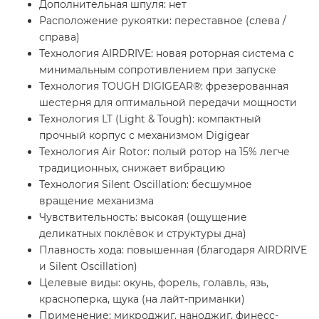
Дополнительная шпуля: нет
Расположение рукоятки: переставное (слева /
справа)
Технология AIRDRIVE: новая роторная система с
минимальным сопротивлением при запуске
Технология TOUGH DIGIGEAR®: фрезерованная
шестерня для оптимальной передачи мощности
Технология LT (Light & Tough): компактный
прочный корпус с механизмом Digigear
Технология Air Rotor: полый ротор на 15% легче
традиционных, снижает вибрацию
Технология Silent Oscillation: бесшумное
вращение механизма
Чувствительность: высокая (ощущение
деликатных поклёвок и структуры дна)
Плавность хода: повышенная (благодаря AIRDRIVE
и Silent Oscillation)
Целевые виды: окунь, форель, голавль, язь,
красноперка, щука (на лайт-приманки)
Применение: микроджиг, наноджиг, финесс-