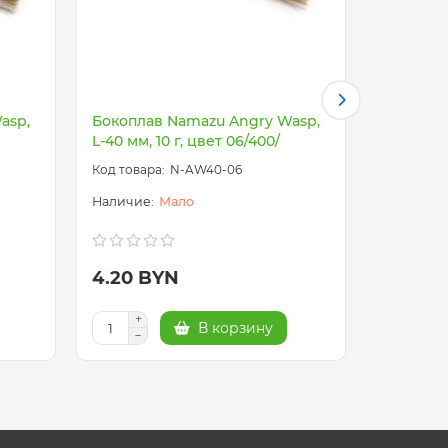
asp,
Бокоплав Namazu Angry Wasp,
Джиг-Стр
L-40 мм, 10 г, цвет 06/400/
мм, цвет
N-AW40-06
Мало
4.20 BYN
5.10 B
В корзину