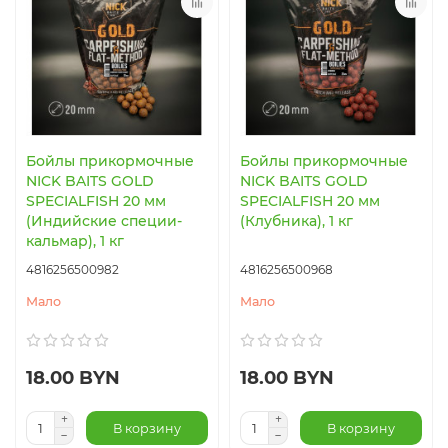
Бойлы прикормочные
Бойлы прикормочные
NICK BAITS GOLD
NICK BAITS GOLD
SPECIALFISH 20 мм
SPECIALFISH 20 мм
(Индийские специи-
(Клубника), 1 кг
кальмар), 1 кг
4816256500982
4816256500968
Мало
Мало
18.00 BYN
18.00 BYN
В корзину
В корзину