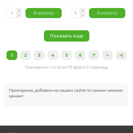
В корзину
В корзину
Показать еще
1
2
3
4
5
6
7
>
>|
Показано с 1 по 12 из 75 (всего 7 страниц)
Прикормка, добавки на нашем сайте по самым низким
ценам!