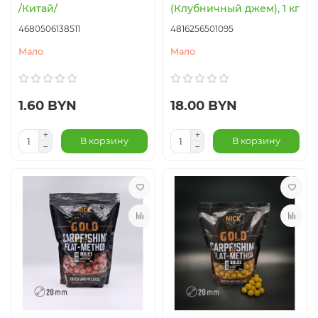
/Китай/
(Клубничный джем), 1 кг
4680506138511
4816256501095
Мало
Мало
1.60 BYN
18.00 BYN
В корзину
В корзину