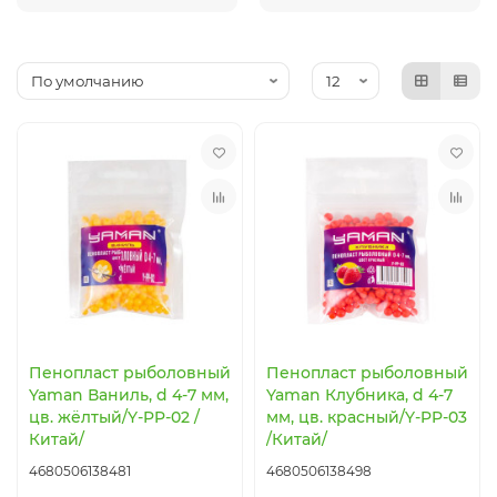
Коробки, вёдра, ёмкости
Посуда туристическая
Рыболовный инструмент
Термосумки, термоконтейнеры
Прикормка, добавки
Термосы, термокружки, термостаканы
Аксессуары
Защита от насекомых
Ножи, мультитулы, пилы, топоры
Батарейки, элементы питания, аккумуляторы
Пенопласт рыболовный
Пенопласт рыболовный
Yaman Ваниль, d 4-7 мм,
Yaman Клубника, d 4-7
цв. жёлтый/Y-PP-02 /
мм, цв. красный/Y-PP-03
Китай/
/Китай/
4680506138481
4680506138498