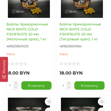
Бойлы прикормочные
Бойлы прикормочные
NICK BAITS GOLD
NICK BAITS GOLD
FISHFRUITS 20 мм
FISHFRUITS 20 мм
(Молочный орех), 1 кг
(Тигровый орех), 1 кг
4816256501033
4816256501064
Мало
Мало
Фильтр
18.00 BYN
18.00 BYN
В корзину
В корзину