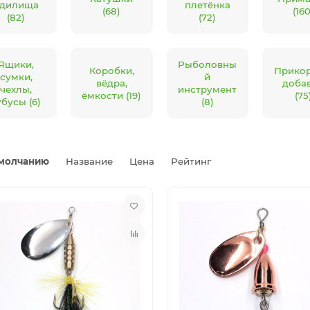
дилища
плетёнка
(68)
(160
(82)
(72)
Ящики,
Рыболовны
Коробки,
Прикор
сумки,
й
вёдра,
доба
чехлы,
инструмент
ёмкости (19)
(75
убусы (6)
(8)
молчанию
Название
Цена
Рейтинг