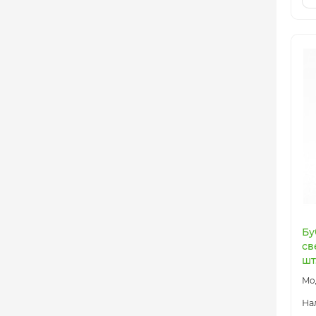
Бу
св
шт