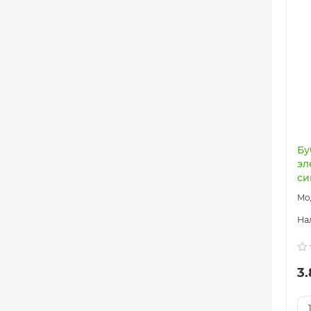
Бу
эл
си
3