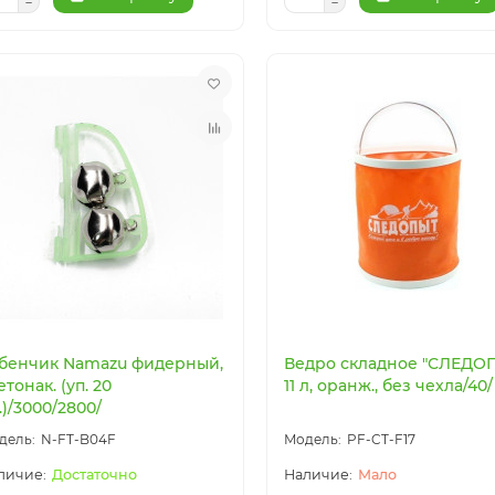
бенчик Namazu фидерный,
Ведро складное "СЛЕДОП
етонак. (уп. 20
11 л, оранж., без чехла/40/
.)/3000/2800/
N-FT-B04F
PF-CT-F17
Достаточно
Мало