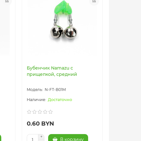
Бубенчик Namazu с
прищепкой, средний
N-FT-B01M
Достаточно
0.60 BYN
В корзину