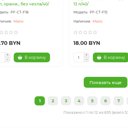
 л, оранж., без чехла/40/
13 л/40/
PF-CT-F18
PF-CT-F15
Мало
Мало
5.70 BYN
18.00 BYN
В корзину
В корзину
Показать еще
1
2
3
4
5
6
7
Показано с 1 по 12 из 635 (всего 