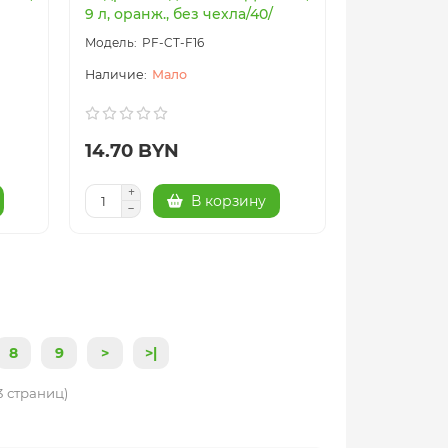
9 л, оранж., без чехла/40/
PF-CT-F16
Мало
14.70 BYN
В корзину
8
9
>
>|
53 страниц)