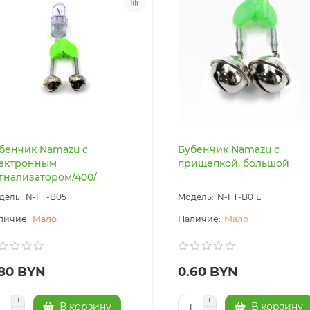
бенчик Namazu c
Бубенчик Namazu с
ектронным
прищепкой, большой
гнализатором/400/
N-FT-B05
N-FT-B01L
Мало
Мало
.80 BYN
0.60 BYN
В корзину
В корзину