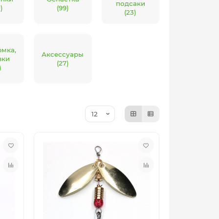
подсаки
)
(99)
(23)
мка,
Аксессуары
вки
(27)
)