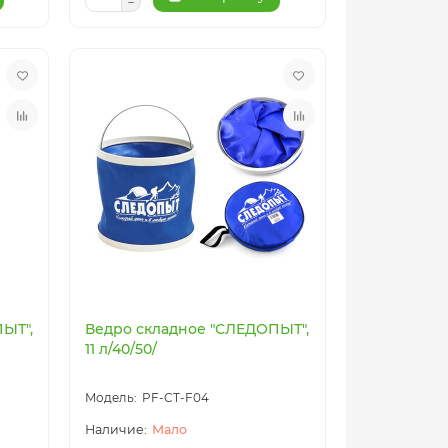
ЫТ",
Ведро складное "СЛЕДОПЫТ",
11 л/40/50/
PF-CT-F04
Мало