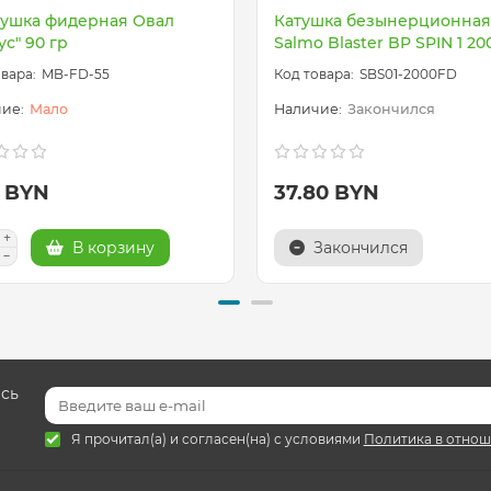
ушка фидерная Овал
Катушка безынерционная
ус" 90 гр
Salmo Blaster BP SPIN 1 2
MB-FD-55
SBS01-2000FD
Мало
Закончился
0 BYN
37.80 BYN
В корзину
Закончился
есь
Я прочитал(а) и согласен(на) с условиями
Политика в отнош