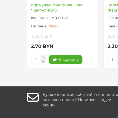
Кормушка фидерная Овал
Корм
"Кактус" 110гр
"Какт
MB-FD-43
Мало
2.70 BYN
2.3
В корзину
Будьте в центре событий - подпишит
на наши новости! Новинки, скидки,
акции.