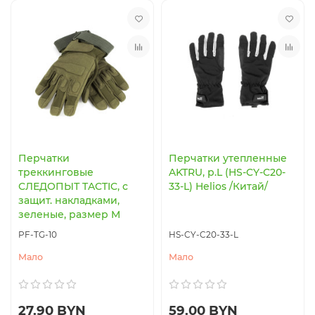
Коробки, вёдра, ёмкости
Посуда туристическая
Рыболовный инструмент
Термосумки, термоконтейнеры
Прикормка, добавки
Термосы, термокружки, термостаканы
Аксессуары
Защита от насекомых
Перчатки
Перчатки утепленные
Ножи, мультитулы, пилы, топоры
треккинговые
AKTRU, р.L (HS-CY-C20-
СЛЕДОПЫТ TACTIC, с
33-L) Helios /Китай/
Батарейки, элементы питания, аккумуляторы
защит. накладками,
зеленые, размер M
PF-TG-10
HS-CY-C20-33-L
Мало
Мало
27.90 BYN
59.00 BYN