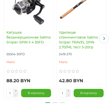
Катушка
Удилище
безынерционная Salmo
спиннинговое Salmo
Sniper SPIN II 4 30FD
Sniper TRAVEL SPIN
2.70/ML тест 5-20гр
SSS04-30FD
2419-270
Мало
Мало
88.20 BYN
42.80 BYN
В корзину
В корзину