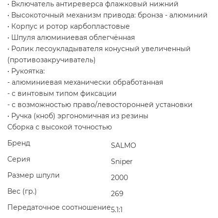
• Включатель антиреверса флажковый нижний
• Высокоточный механизм привода: бронза - алюминий
• Корпус и ротор карбопластовые
• Шпуля алюминиевая облегчённая
• Ролик лесоукладывателя конусный увеличенный
(противозакручиватель)
• Рукоятка:
- алюминиевая механически обработанная
- с винтовым типом фиксации
- с возможностью право/левосторонней установки
• Ручка (кноб) эргономичная из резины
Сборка с высокой точностью
Бренд
SALMO
Серия
Sniper
Размер шпули
2000
Вес (гр.)
269
Передаточное соотношение
5.1:1