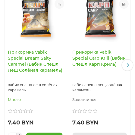
Прикормка Vabik
Прикормка Vabik
Special Bream Salty
Special Carp Krill (Вабик
Caramel (Вабик Спешл
Спешл Карп Криль)
Лещ Солёная карамель)
вабик спешл лещ солёная
вабик спешл лещ солёная
карамель
карамель
Много
Закончился
7.40 BYN
7.40 BYN