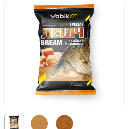
Коробки, вёдра, ёмкости
Посуда туристическая
Рыболовный инструмент
Термосумки, термоконтейнеры
Прикормка, добавки
Термосы, термокружки, термостаканы
Аксессуары
Защита от насекомых
Ножи, мультитулы, пилы, топоры
Батарейки, элементы питания, аккумуляторы