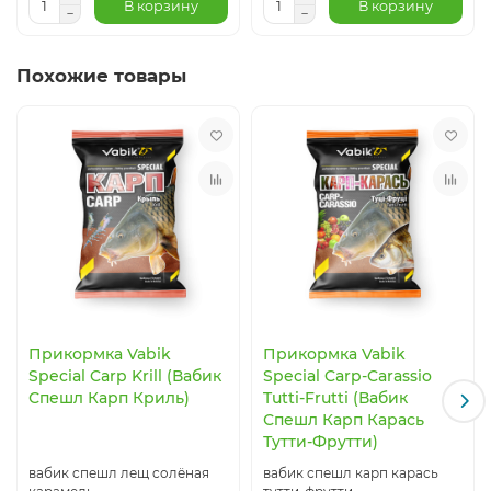
В корзину
В корзину
Похожие товары
Прикормка Vabik
Прикормка Vabik
Special Carp Krill (Вабик
Special Carp-Carassio
Спешл Карп Криль)
Tutti-Frutti (Вабик
Спешл Карп Карась
Тутти-Фрутти)
вабик спешл лещ солёная
вабик спешл карп карась