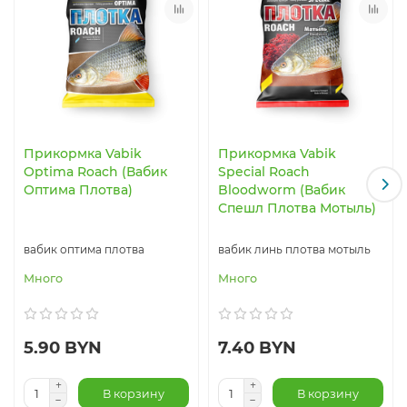
Прикормка Vabik
Прикормка Vabik
Optima Roach (Вабик
Special Roach
Оптима Плотва)
Bloodworm (Вабик
Спешл Плотва Мотыль)
вабик оптима плотва
вабик линь плотва мотыль
Много
Много
5.90 BYN
7.40 BYN
В корзину
В корзину