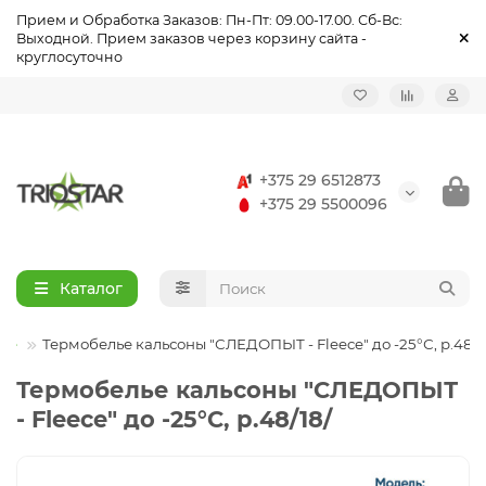
Прием и Обработка Заказов: Пн-Пт: 09.00-17.00. Сб-Вс:
Выходной. Прием заказов через корзину сайта -
круглосуточно
Назад
Назад
Назад
Назад
Назад
Назад
Назад
Назад
Назад
Назад
Летняя рыбалка
Удочки, удилища
Зимние удочки
Палатки туристические, зонты, тенты
Одежда повседневная и туристическая
Одежда летняя
Спецодежда летняя
Обувь повседневная и тактическая
Обувь летняя
Спецобувь летняя
+375 29 6512873
Катушки
Зимняя рыбалка
Зимние катушки
Столы, стулья туристические
Одежда утепленная
Спецодежда
Спецодежда утеплённая
Обувь утеплённая
Спецобувь
Спецобувь утеплённая
+375 29 5500096
Леска, плетёнка
Зимняя леска
Плиты туристические, светильники газовые
Влагозащитная одежда
Головные Уборы
Аксессуары для обуви
Каталог
Приманки
Зимние приманки
Спасательные, страховочные и рыбацкие жилеты
Термобелье
ье
Термобелье кальсоны "СЛЕДОПЫТ - Fleece" до -25°С, р.48/1
Оснастка
Зимняя оснастка
Солнцезащитные и поляризационные очки
Аксессуары
Термобелье кальсоны "СЛЕДОПЫТ
Садки, подсаки
Зимний инструмент
Рюкзаки, сумки, косметички
- Fleece" до -25°С, р.48/18/
Ящики, сумки, чехлы, тубусы
Зимние аксессуары
Бинокли, фонари, компасы