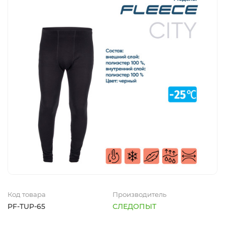
Коробки, вёдра, ёмкости
Посуда туристическая
Рыболовный инструмент
Термосумки, термоконтейнеры
Прикормка, добавки
Термосы, термокружки, термостаканы
Аксессуары
Защита от насекомых
Ножи, мультитулы, пилы, топоры
Батарейки, элементы питания, аккумуляторы
Код товара
Производитель
PF-TUP-65
СЛЕДОПЫТ