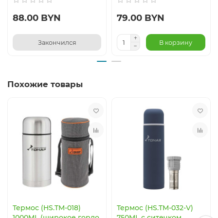
88.00 BYN
79.00 BYN
Закончился
В корзину
Похожие товары
Термос (HS.TM-018)
Термос (HS.TM-032-V)
1000ML (широкое горло,
750ML с ситечком