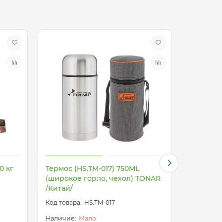
0 кг
Термос (HS.TM-017) 750ML
Термос (
(широкое горло, чехол) TONAR
(широко
/Китай/
/Китай/
HS.TM-017
Мало