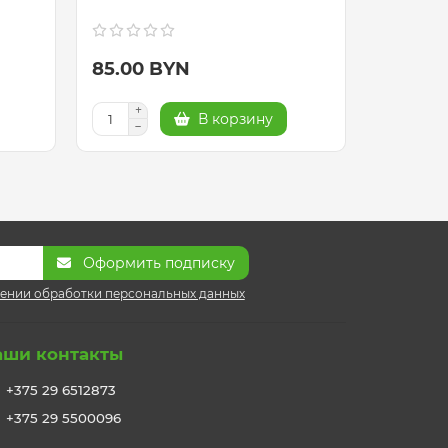
85.00 BYN
88.00 
В корзину
Зак
Оформить подписку
ении обработки персональных данных
аши контакты
+375 29 6512873
+375 29 5500096