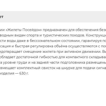
ет
«Жилеты Посейдон» предназначен для обеспечения безоп
водным видам спорта и туристических походов. Конструкци
сти воды даже в бессознательном состоянии, гарантируя 
ксация и быстрая регулировка объёма осуществляются с по
едотвращает смещение жилета при активном движении. В
 обладает достаточной гибкостью для компактного складыв
на уровне груди и на задней части подголовника размеще
вмещает комплектный свисток на шнурке для подачи сигнал
изделия — 630 г.