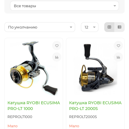
Коробки, вёдра, ёмкости
Посуда туристическая
Рыболовный инструмент
Термосумки, термоконтейнеры
Прикормка, добавки
Термосы, термокружки, термостаканы
Аксессуары
Защита от насекомых
Ножи, мультитулы, пилы, топоры
Батарейки, элементы питания, аккумуляторы
Катушка RYOBI ECUSIMA
Катушка RYOBI ECUSIMA
PRO-LT 1000
PRO-LT 2000S
REPROLT1000
REPROLT2000S
Мало
Мало