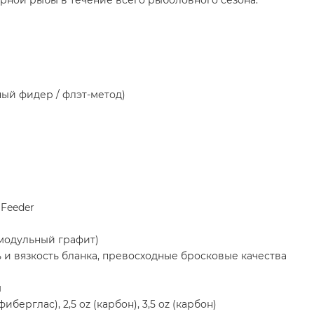
ый фидер / флэт-метод)
 Feeder
омодульный графит)
 и вязкость бланка, превосходные бросковые качества
м
иберглас), 2,5 oz (карбон), 3,5 oz (карбон)