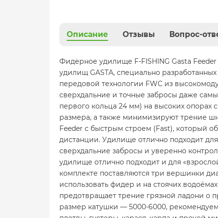
Описание
Отзывы
Вопрос-отв
Фидерное удилище F-FISHING Gasta Feeder 
удилищ GASTA, специально разработанных 
передовой технологии FWC из высокомодул
сверхдальние и точные забросы даже сам
первого кольца 24 мм) на высоких опорах
размера, а также минимизируют трение шну
Feeder с быстрым строем (Fast), который 
дистанции. Удилище отлично подходит для 
сверхдальние забросы и уверенно контрол
удилище отлично подходит и для «взросло
комплекте поставляются три вершинки диаме
использовать фидер и на стоячих водоёма
предотвращает трение грязной ладони о п
размер катушки — 5000-6000, рекомендуем
плотвы, густеры, карася, карпа и прочей 