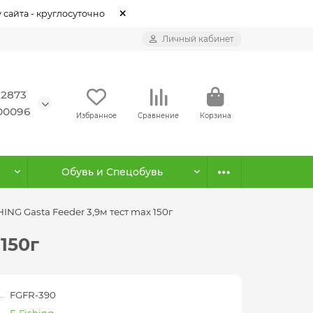
 сайта - круглосуточно
Личный кабинет
12873
500096
Избранное
Сравнение
Корзина
Обувь и Спецобувь
NG Gasta Feeder 3,9м тест max 150г
150г
FGFR-390