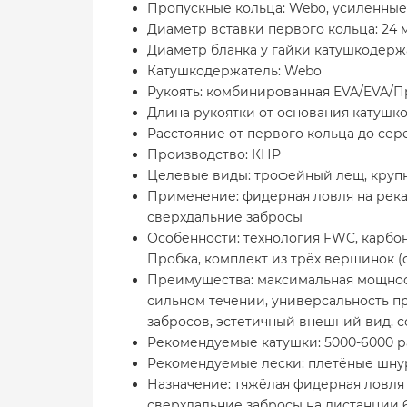
Пропускные кольца: Webo, усиленные
Диаметр вставки первого кольца: 24 
Диаметр бланка у гайки катушкодержа
Катушкодержатель: Webo
Рукоять: комбинированная EVA/EVA/П
Длина рукоятки от основания катушк
Расстояние от первого кольца до се
Производство: КНР
Целевые виды: трофейный лещ, крупный 
Применение: фидерная ловля на реках
сверхдальние забросы
Особенности: технология FWC, карбо
Пробка, комплект из трёх вершинок (ф
Преимущества: максимальная мощность
сильном течении, универсальность п
забросов, эстетичный внешний вид, 
Рекомендуемые катушки: 5000-6000 
Рекомендуемые лески: плетёные шнуры
Назначение: тяжёлая фидерная ловля 
сверхдальние забросы на дистанции 