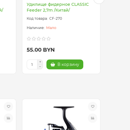
Удилище фидерное CLASSIC
Удилище
й/
Feeder 2,7m /Китай/
Feeder 3
CF-270
Мало
55.00 BYN
69.00 
В корзину