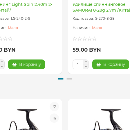
инг Light Spin 2.40m 2-
Удилище спиннинговое
итай/
SAMURAI 8-28g 2.7m /Кита
LS-240-2-9
S-270-8-28
Мало
Мало
00 BYN
59.00 BYN
В корзину
В корзину