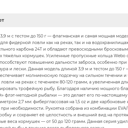
ет
3,9 м с тестом до 150 г — флагманская и самая мощная моде
для фидерной ловли как на реках, так и на водохранилища
ьного карбона 24T и обладают превосходными бросковыми
ых тяжёлых кормушек. Усиленные пропускные кольца Webo 
 способствуют повышению дальности заброса, особенно пр
ра и лески. Данная модель длиной 3,9 м и тестом до 150 г
обеспечивает молниеносную подсечку на сильном течении и 
ловли на реках с течением 80-120 грамм, а увеличенная дли
ировать трофейную рыбу. Благодаря наличию мощного бла
й» флэт-методной рыбалки — это делает его по-настоящем
тром 2,7 мм: фиберглассовая на 1,5 oz и две карбоновые на 
х при необходимости. Рукоятка собрана из комбинации EV
робку и сохраняет её целостность и внешний вид на прот
ые веса кормушек — от 50 до 120 грамм. Данная серия уди
мирной рыбы в течение всего рыболовного сезона.