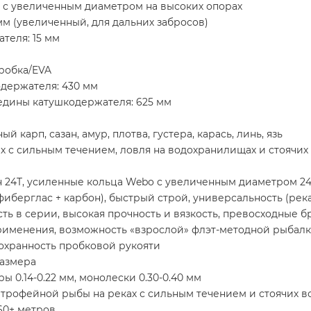
 с увеличенным диаметром на высоких опорах
мм (увеличенный, для дальних забросов)
теля: 15 мм
робка/EVA
одержателя: 430 мм
редины катушкодержателя: 625 мм
карп, сазан, амур, плотва, густера, карась, линь, язь
 с сильным течением, ловля на водохранилищах и стоячих 
н 24T, усиленные кольца Webo с увеличенным диаметром 24
иберглас + карбон), быстрый строй, универсальность (река 
 в серии, высокая прочность и вязкость, превосходные бр
рименения, возможность «взрослой» флэт-методной рыбалк
сохранность пробковой рукояти
размера
 0.14-0.22 мм, монолески 0.30-0.40 мм
трофейной рыбы на реках с сильным течением и стоячих во
60+ метров