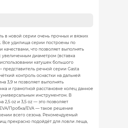
ль в новой серии очень прочных и вязких
х. Все удилища серии построены по
 качествами, что позволяет выполнять
с увеличенным диаметром (вставка
и использовании катушек большого
 — представитель речной серии Gasta
чёткий контроль оснастки на дальней
на 3,9 м позволяет выполнять
нка и грамотной расстановке колец данное
у универсальным инструментом. В
2,5 oz и 3,5 oz — это позволяет
A/EVA/Пробка/EVA — такое решение
яжении всего сезона. Рекомендуемый
лищ прекрасно подойдёт для ловли леща,