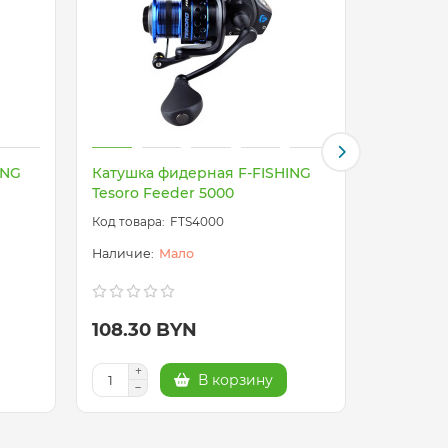
ING
Катушка фидерная F-FISHING
Катушка
Tesoro Feeder 5000
Sunrider
FTS4000
Мало
108.30 BYN
113.50
В корзину