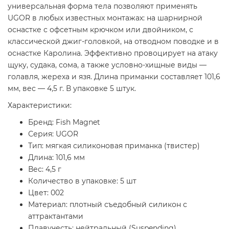
универсальная форма тела позволяют применять
UGOR в любых известных монтажах: на шарнирной
оснастке с офсетным крючком или двойником, с
классической джиг-головкой, на отводном поводке и в
оснастке Каролина. Эффективно провоцирует на атаку
щуку, судака, сома, а также условно-хищные виды —
голавля, жереха и язя. Длина приманки составляет 101,6
мм, вес — 4,5 г. В упаковке 5 штук.
Характеристики:
Бренд: Fish Magnet
Серия: UGOR
Тип: мягкая силиконовая приманка (твистер)
Длина: 101,6 мм
Вес: 4,5 г
Количество в упаковке: 5 шт
Цвет: 002
Материал: плотный съедобный силикон с
аттрактантами
Плавучесть: нейтральный (Suspending)