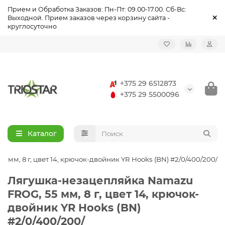
Прием и Обработка Заказов: Пн-Пт: 09.00-17.00. Сб-Вс:
Выходной. Прием заказов через корзину сайта -
круглосуточно
Назад
Назад
Назад
Назад
Назад
Назад
Назад
Назад
Назад
Назад
Летняя рыбалка
Удочки, удилища
Зимние удочки
Палатки туристические, зонты, тенты
Одежда повседневная и туристическая
Одежда летняя
Спецодежда летняя
Обувь повседневная и тактическая
Обувь летняя
Спецобувь летняя
+375 29 6512873
Катушки
Зимняя рыбалка
Зимние катушки
Столы, стулья туристические
Одежда утепленная
Спецодежда
Спецодежда утеплённая
Обувь утеплённая
Спецобувь
Спецобувь утеплённая
+375 29 5500096
Леска, плетёнка
Зимняя леска
Плиты туристические, светильники газовые
Влагозащитная одежда
Головные Уборы
Аксессуары для обуви
Каталог
Приманки
Зимние приманки
Спасательные, страховочные и рыбацкие жилеты
Термобелье
мм, 8 г, цвет 14, крючок-двойник YR Hooks (BN) #2/0/400/200/
Оснастка
Зимняя оснастка
Солнцезащитные и поляризационные очки
Аксессуары
Лягушка-незацепляйка Namazu
Садки, подсаки
Зимний инструмент
Рюкзаки, сумки, косметички
FROG, 55 мм, 8 г, цвет 14, крючок-
двойник YR Hooks (BN)
Ящики, сумки, чехлы, тубусы
Зимние аксессуары
Бинокли, фонари, компасы
#2/0/400/200/