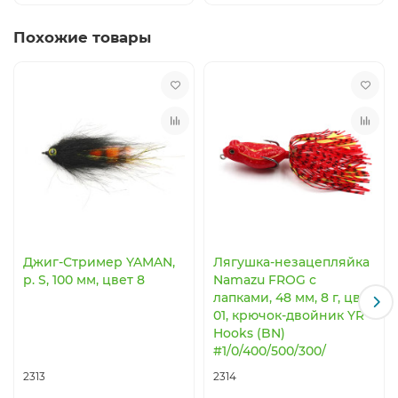
Похожие товары
Джиг-Стример YAMAN,
Лягушка-незацепляйка
р. S, 100 мм, цвет 8
Namazu FROG с
лапками, 48 мм, 8 г, цвет
01, крючок-двойник YR
Hooks (BN)
#1/0/400/500/300/
2313
2314