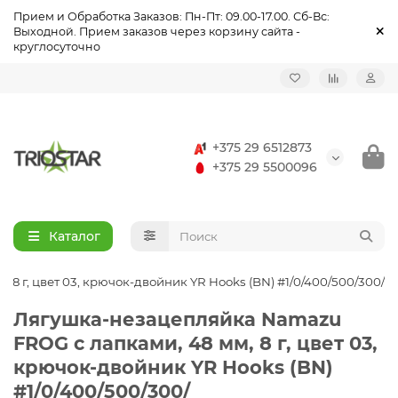
Прием и Обработка Заказов: Пн-Пт: 09.00-17.00. Сб-Вс:
Выходной. Прием заказов через корзину сайта -
круглосуточно
Назад
Назад
Назад
Назад
Назад
Назад
Назад
Назад
Назад
Назад
Летняя рыбалка
Удочки, удилища
Зимние удочки
Палатки туристические, зонты, тенты
Одежда повседневная и туристическая
Одежда летняя
Спецодежда летняя
Обувь повседневная и тактическая
Обувь летняя
Спецобувь летняя
+375 29 6512873
Катушки
Зимняя рыбалка
Зимние катушки
Столы, стулья туристические
Одежда утепленная
Спецодежда
Спецодежда утеплённая
Обувь утеплённая
Спецобувь
Спецобувь утеплённая
+375 29 5500096
Леска, плетёнка
Зимняя леска
Плиты туристические, светильники газовые
Влагозащитная одежда
Головные Уборы
Аксессуары для обуви
Каталог
Приманки
Зимние приманки
Спасательные, страховочные и рыбацкие жилеты
Термобелье
8 г, цвет 03, крючок-двойник YR Hooks (BN) #1/0/400/500/300/
Оснастка
Зимняя оснастка
Солнцезащитные и поляризационные очки
Аксессуары
Лягушка-незацепляйка Namazu
Садки, подсаки
Зимний инструмент
Рюкзаки, сумки, косметички
FROG с лапками, 48 мм, 8 г, цвет 03,
крючок-двойник YR Hooks (BN)
Ящики, сумки, чехлы, тубусы
Зимние аксессуары
Бинокли, фонари, компасы
#1/0/400/500/300/