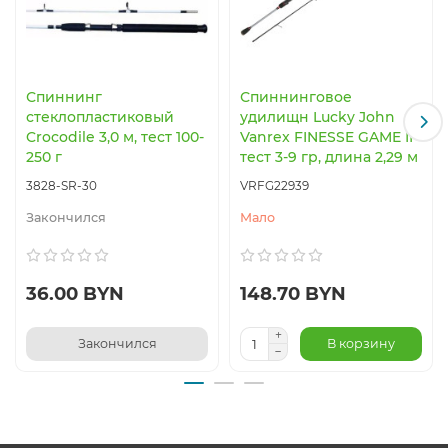
Спиннинг
Спиннинговое
стеклопластиковый
удилищн Lucky John
Crocodile 3,0 м, тест 100-
Vanrex FINESSE GAME II
250 г
тест 3-9 гр, длина 2,29 м
3828-SR-30
VRFG22939
Закончился
Мало
36.00 BYN
148.70 BYN
Закончился
В корзину