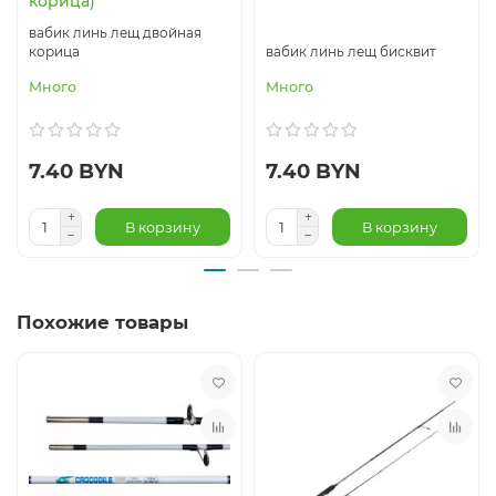
корица)
вабик линь лещ двойная
корица
вабик линь лещ бисквит
Много
Много
7.40 BYN
7.40 BYN
В корзину
В корзину
Похожие товары