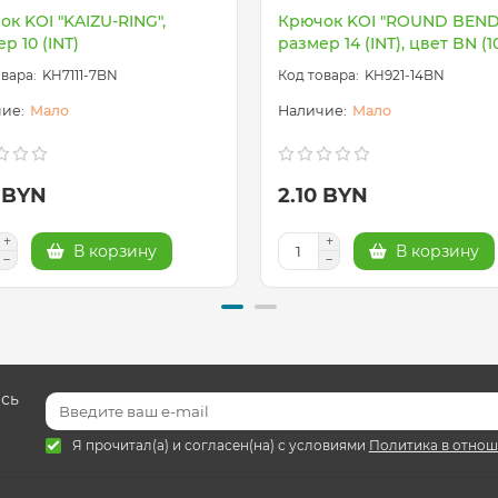
к KOI "KAIZU-RING",
Крючок KOI "ROUND BEND
р 10 (INT)
размер 14 (INT), цвет BN (10
KH7111-7BN
KH921-14BN
Мало
Мало
0 BYN
2.10 BYN
В корзину
В корзину
есь
Я прочитал(а) и согласен(на) с условиями
Политика в отнош