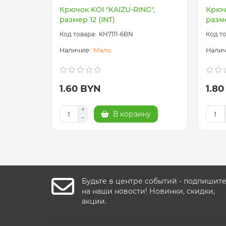
Крючок KOI "KAIZU-RING",
Крючо
размер 12 (INT)
разме
KH7111-6BN
Мало
1.60 BYN
1.8
В корзину
Будьте в центре событий - подпишит
на наши новости! Новинки, скидки,
акции.