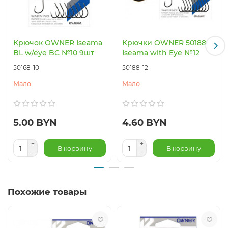
Крючок OWNER Iseama
Крючки OWNER 50188
BL w/eye BC №10 9шт
Iseama with Eye №12
50168-10
50188-12
Мало
Мало
5.00 BYN
4.60 BYN
В корзину
В корзину
Похожие товары