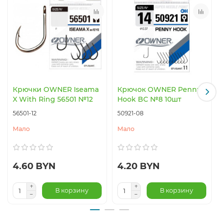
Крючки OWNER Iseama
Крючок OWNER Penny
X With Ring 56501 №12
Hook BC №8 10шт
56501-12
50921-08
Мало
Мало
4.60 BYN
4.20 BYN
В корзину
В корзину