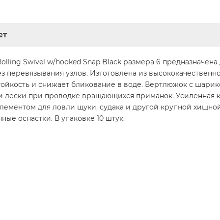
ет
lling Swivel w/hooked Snap Black размера 6 предназначена
ез перевязывания узлов. Изготовлена из высококачествен
тойкость и снижает бликование в воде. Вертлюжок с шар
 лески при проводке вращающихся приманок. Усиленная 
м элементом для ловли щуки, судака и другой крупной хищн
ные оснастки. В упаковке 10 штук.