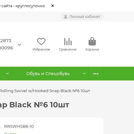
 сайта - круглосуточно
Личный кабинет
12873
500096
Избранное
Сравнение
Корзина
Обувь и Спецобувь
olling Swivel w/Hooked Snap Black №6 10шт
ap Black №6 10шт
RRSWHSB6-10