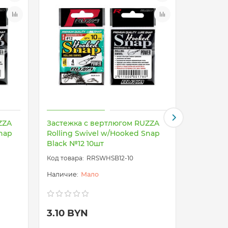
ZZA
Застежка с вертлюгом RUZZA
Ножницы
Snap
Rolling Swivel w/Hooked Snap
ELEGANC
Black №12 10шт
RRSWHSB12-10
Мало
3.10 BYN
15.00 