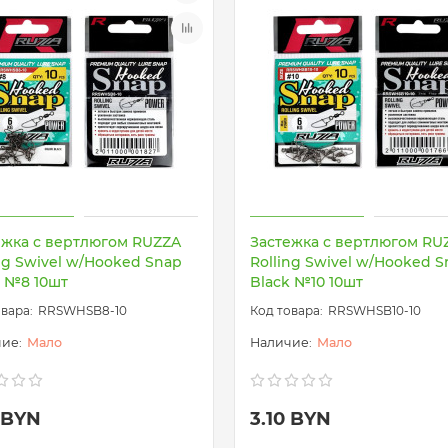
ежка с вертлюгом RUZZA
Застежка с вертлюгом RU
ng Swivel w/Hooked Snap
Rolling Swivel w/Hooked 
k №8 10шт
Black №10 10шт
RRSWHSB8-10
RRSWHSB10-10
Мало
Мало
0 BYN
3.10 BYN