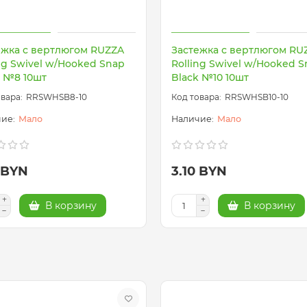
ежка с вертлюгом RUZZA
Застежка с вертлюгом RU
ng Swivel w/Hooked Snap
Rolling Swivel w/Hooked 
k №8 10шт
Black №10 10шт
RRSWHSB8-10
RRSWHSB10-10
Мало
Мало
0 BYN
3.10 BYN
В корзину
В корзину