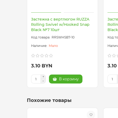
Застежка с вертлюгом RUZZA
Заст
Rolling Swivel w/Hooked Snap
Rolli
Black №7 10шт
Blac
RRSWHSB7-10
Мало
3.10 BYN
3.1
В корзину
Похожие товары