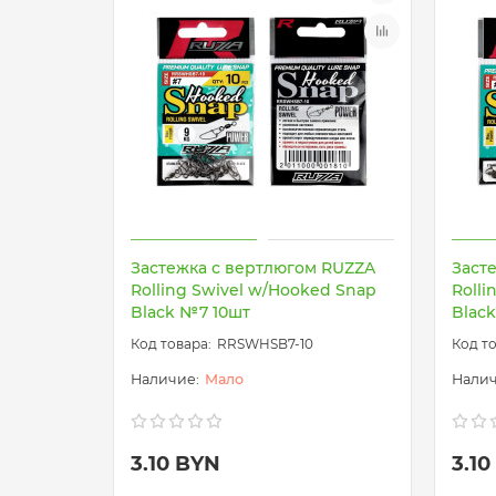
Застежка с вертлюгом RUZZA
Заст
Rolling Swivel w/Hooked Snap
Rolli
Black №7 10шт
Blac
RRSWHSB7-10
Мало
3.10 BYN
3.1