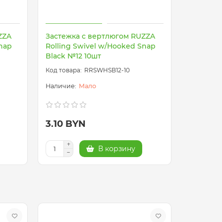
ZZA
Застежка с вертлюгом RUZZA
Snap
Rolling Swivel w/Hooked Snap
Black №12 10шт
RRSWHSB12-10
Мало
3.10 BYN
В корзину