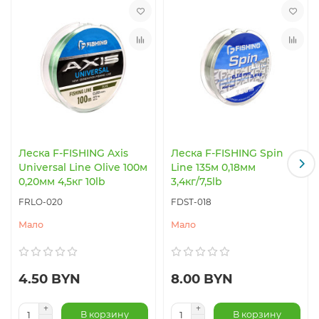
Леска F-FISHING Axis
Леска F-FISHING Spin
Universal Line Olive 100м
Line 135м 0,18мм
0,20мм 4,5кг 10lb
3,4кг/7,5lb
FRLO-020
FDST-018
Мало
Мало
4.50 BYN
8.00 BYN
В корзину
В корзину