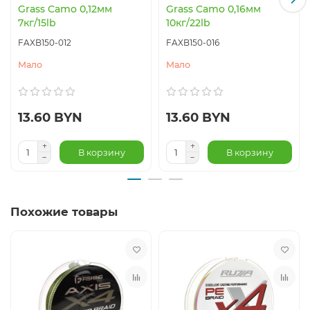
Grass Camo 0,12мм
Grass Camo 0,16мм
7кг/15lb
10кг/22lb
FAXB150-012
FAXB150-016
Мало
Мало
13.60 BYN
13.60 BYN
В корзину
В корзину
Похожие товары