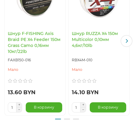
Шнур F-FISHING Axis
Шнур RUZZA X4 150м
Braid PE X4 Feeder 150м
Multicolor 0,10мм
Grass Camo 0,16мм
4,6кг/10lb
10кг/22lb
FAXB150-016
RBX4M-010
Мало
Мало
13.60 BYN
14.10 BYN
В корзину
В корзину