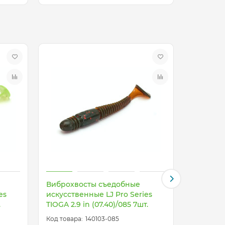
Виброхвосты съедобные
Виброхво
es
искусственные LJ Pro Series
LJ Pro Se
.
TIOGA 2.9 in (07.40)/085 7шт.
(07.40)/M
140103-085