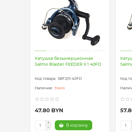
Катушка безынерционная
Кату
Salmo Blaster FEEDER II 1 40FD
Salmo
SBF201-40FD
Мало
47.80 BYN
57.
В корзину