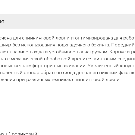
ет
ачена для спиннинговой ловли и оптимизирована для рабо
шнур без использования подкладочного бэкинга. Передни
ют плавность хода и устойчивость к нагрузкам. Корпус и р
тка с механической обработкой крепится винтовым соедин
 повышает комфорт при вываживании. Увеличенный конус
новенный стопор обратного хода дополнен нижним флажк
ования при различных техниках спиннинговой ловли.
х + 1 роликовый