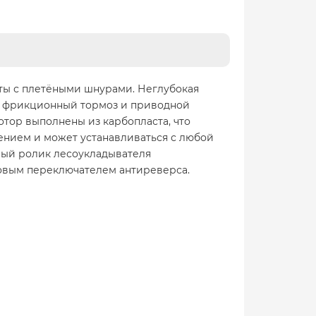
ты с плетёными шнурами. Неглубокая
й фрикционный тормоз и приводной
отор выполнены из карбопласта, что
ением и может устанавливаться с любой
ный ролик лесоукладывателя
овым переключателем антиреверса.