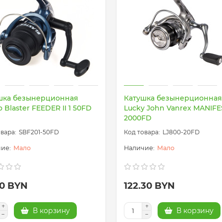
шка безынерционная
Катушка безынерционная
 Blaster FEEDER II 1 50FD
Lucky John Vanrex MANIFE
2000FD
SBF201-50FD
LJ800-20FD
Мало
Мало
80 BYN
122.30 BYN
В корзину
В корзину