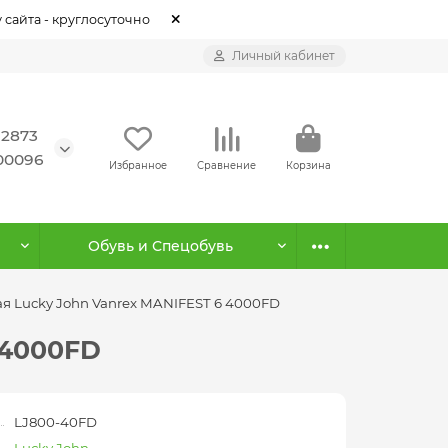
 сайта - круглосуточно
Личный кабинет
12873
500096
Избранное
Сравнение
Корзина
Обувь и Спецобувь
я Lucky John Vanrex MANIFEST 6 4000FD
 4000FD
LJ800-40FD