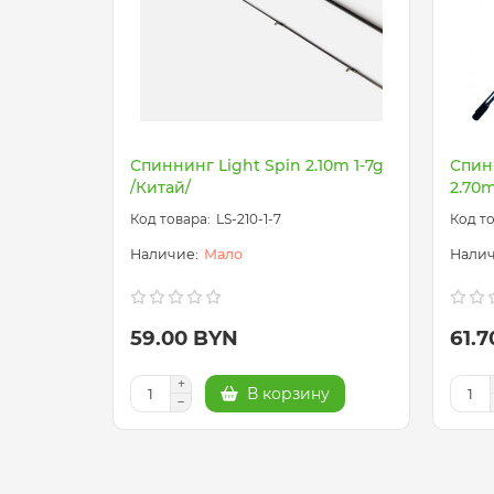
Спиннинг Light Spin 2.10m 1-7g
Спин
/Китай/
2.70m
LS-210-1-7
Мало
59.00 BYN
61.
В корзину