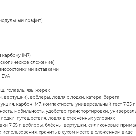
омодульный графит)
 карбону IM7)
лескопическое сложение)
износостойкими вставками
и EVA
ш, голавль, язь, жерех
 вертушки), воблеры, ловля с лодки, катера, берега
кция, карбон IM7, компактность, универсальный тест 7-35 г
ность, мобильность, удобство транспортировки, универсал
 лодки, путешествия, ловля в стеснённых условиях
ки 7-35 г, воблеры, блёсны, вертушки, силиконовые прима
 использования, хранить в сухом месте в сложенном виде