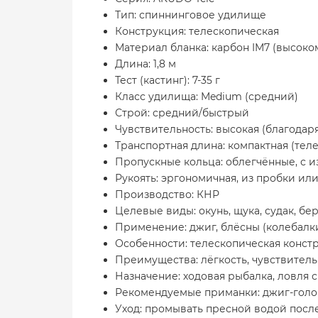
Тип: спиннинговое удилище
Конструкция: телескопическая
Материал бланка: карбон IM7 (высок
Длина: 1,8 м
Тест (кастинг): 7-35 г
Класс удилища: Medium (средний)
Строй: средний/быстрый
Чувствительность: высокая (благодаря
Транспортная длина: компактная (те
Пропускные кольца: облегчённые, с 
Рукоять: эргономичная, из пробки ил
Производство: КНР
Целевые виды: окунь, щука, судак, бер
Применение: джиг, блёсны (колебалки,
Особенности: телескопическая констру
Преимущества: лёгкость, чувствитель
Назначение: ходовая рыбалка, ловля с
Рекомендуемые приманки: джиг-голов
Уход: промывать пресной водой после