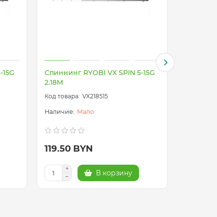
-15G
Спиннинг RYOBI VX SPIN 5-15G
Груз дро
2.18M
(30гр.)
VX218515
Мало
119.50 BYN
1.80 B
В корзину