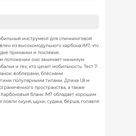
мобильный инструмент для спиннинговой
влен из высокомодульного карбона IM7, что
дке приманки и поклёвке.
ном положении оно занимает минимум
лки и тех, кто ценит мобильность. Тест 7-
манок: воблерами, блёснами
ими популярными типами. Длина 1,8 м
ограниченного пространства, а также
. Карбоновый бланк IM7 обладает хорошим
ловли окуня, щуки, судака, берша, голавля