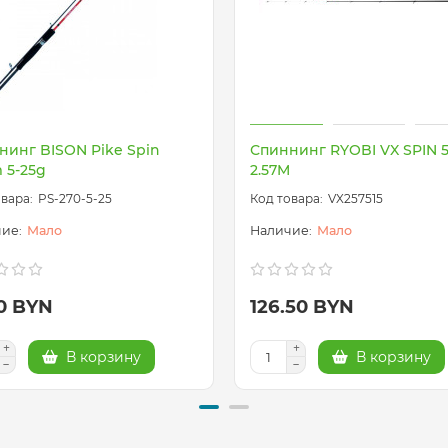
нинг BISON Pike Spin
Спиннинг RYOBI VX SPIN 5
 5-25g
2.57M
PS-270-5-25
VX257515
Мало
Мало
70 BYN
126.50 BYN
В корзину
В корзину