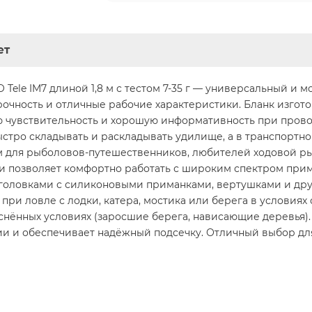
ет
ele IM7 длиной 1,8 м с тестом 7-35 г — универсальный и 
рочность и отличные рабочие характеристики. Бланк изгото
ю чувствительность и хорошую информативность при прово
ыстро складывать и раскладывать удилище, а в транспорт
 для рыболовов-путешественников, любителей ходовой рыба
) и позволяет комфортно работать с широким спектром при
оловками с силиконовыми приманками, вертушками и друг
ри ловле с лодки, катера, мостика или берега в условиях 
еснённых условиях (заросшие берега, нависающие деревья)
 и обеспечивает надёжный подсечку. Отличный выбор для 