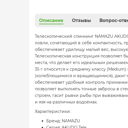
Описание
Отзывы
Вопрос-отв
Телескопический спиннинг NAMAZU AKUDO T
ловли, сочетающий в себе компактность, п
обеспечивает удилищу малый вес, высоку
Телескопическая конструкция позволяет б
места, что делает его идеальным решением
35 г относится к среднему классу (Medium
(колеблющимися и вращающимися), джиг-г
обеспечивает удобный контроль приманки п
позволяет выполнять точные забросы в ст
строем, гасит рывки рыбы при вываживании
и язя на различных водоёмах.
Характеристики:
Бренд: NAMAZU
Серия: AKUDO Tele