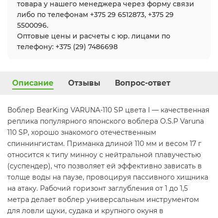
товара у нашего менеджера через форму связи
либо по телефонам +375 29 6512873, +375 29
5500096.
Оптовые цены и расчеты с юр. лицами по
телефону: +375 (29) 7486698
Описание
Отзывы
Вопрос-ответ
Воблер BearKing VARUNA-110 SP цвета I — качественная
реплика популярного японского воблера O.S.P Varuna
110 SP, хорошо знакомого отечественным
спиннингистам. Приманка длиной 110 мм и весом 17 г
относится к типу минноу с нейтральной плавучестью
(суспендер), что позволяет ей эффективно зависать в
толще воды на паузе, провоцируя пассивного хищника
на атаку. Рабочий горизонт заглубления от 1 до 1,5
метра делает воблер универсальным инструментом
для ловли щуки, судака и крупного окуня в