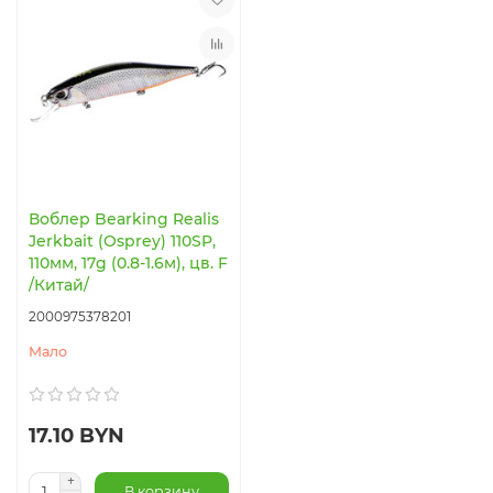
Воблер Bearking Realis
Jerkbait (Osprey) 110SP,
110мм, 17g (0.8-1.6м), цв. F
/Китай/
2000975378201
Мало
17.10 BYN
В корзину