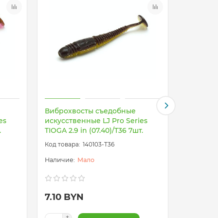
Виброхвосты съедобные
Виброхв
es
искусственные LJ Pro Series
искусств
.
TIOGA 2.9 in (07.40)/T36 7шт.
TIOGA 2.9
140103-T36
Мало
7.10 BYN
7.10 B