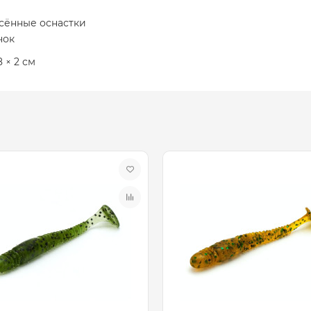
сённые оснастки
чок
 × 2 см