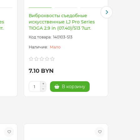
Виброхвосты съедобные
Виброхв
es
искусственные LJ Pro Series
искусств
т.
TIOGA 2.9 in (07.40)/S13 7шт.
TIOGA 2.9
140103-S13
Мало
7.10 BYN
7.10 B
В корзину