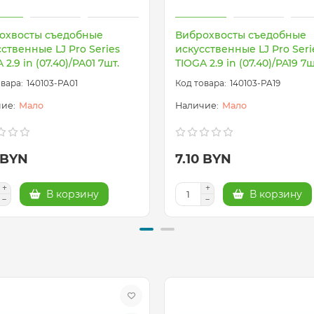
охвосты съедобные
Виброхвосты съедобные
ственные LJ Pro Series
искусственные LJ Pro Seri
 2.9 in (07.40)/PA01 7шт.
TIOGA 2.9 in (07.40)/PA19 7ш
140103-PA01
140103-PA19
Мало
Мало
 BYN
7.10 BYN
В корзину
В корзину