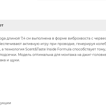
ет
oga длиной 7,4 см выполнена в форме виброхвоста с черв
обеспечивают активную игру при проводке, генерируя кол
 а технология Scent&Taste Inside Formula способствует том
подсечки. Модель оптимальна для монтажа на джиг-головк
ака и щуки.
рукции