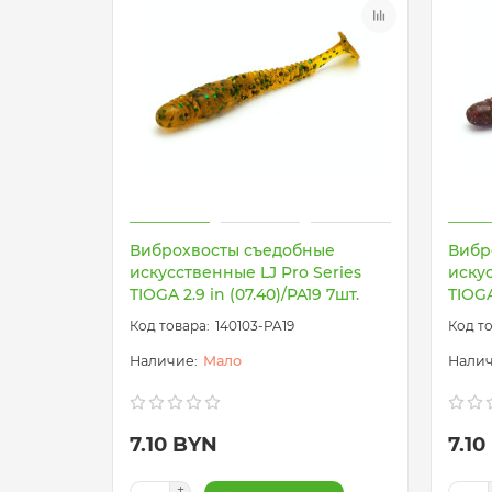
Виброхвосты съедобные
Вибр
искусственные LJ Pro Series
искус
TIOGA 2.9 in (07.40)/PA19 7шт.
TIOGA
140103-PA19
Мало
7.10 BYN
7.10