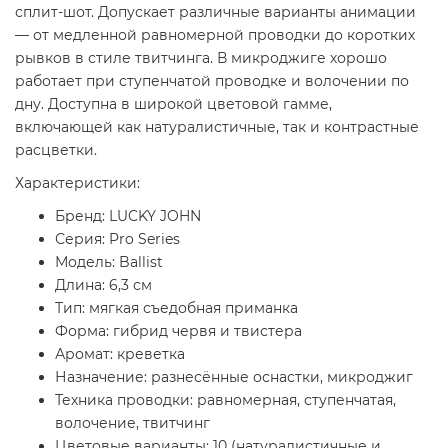
сплит-шот. Допускает различные варианты анимации
— от медленной равномерной проводки до коротких
рывков в стиле твитчинга. В микроджиге хорошо
работает при ступенчатой проводке и волочении по
дну. Доступна в широкой цветовой гамме,
включающей как натуралистичные, так и контрастные
расцветки.
Характеристики:
Бренд: LUCKY JOHN
Серия: Pro Series
Модель: Ballist
Длина: 6,3 см
Тип: мягкая съедобная приманка
Форма: гибрид червя и твистера
Аромат: креветка
Назначение: разнесённые оснастки, микроджиг
Техника проводки: равномерная, ступенчатая,
волочение, твитчинг
Цветовые варианты: 10 (натуралистичные и