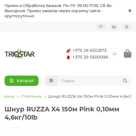
Прием и Обработка Заказов: Пн-Пт: 09.00-17.00. Сб-Вс:
Выходной. Прием заказов через корзину сайта -
круглосуточно
Назад
Назад
Назад
Назад
Назад
Назад
Назад
Назад
Назад
Назад
Летняя рыбалка
Удочки, удилища
Зимние удочки
Палатки туристические, зонты, тенты
Одежда повседневная и туристическая
Одежда летняя
Спецодежда летняя
Обувь повседневная и тактическая
Обувь летняя
Спецобувь летняя
+375 29 6512873
Катушки
Зимняя рыбалка
Зимние катушки
Столы, стулья туристические
Одежда утепленная
Спецодежда
Спецодежда утеплённая
Обувь утеплённая
Спецобувь
Спецобувь утеплённая
+375 29 5500096
Леска, плетёнка
Зимняя леска
Плиты туристические, светильники газовые
Влагозащитная одежда
Головные Уборы
Аксессуары для обуви
Каталог
Приманки
Зимние приманки
Спасательные, страховочные и рыбацкие жилеты
Термобелье
летёнка
Плетёнка
Шнур RUZZA X4 150м Pink 0,10мм 4,6кг/10
Оснастка
Зимняя оснастка
Солнцезащитные и поляризационные очки
Аксессуары
Шнур RUZZA X4 150м Pink 0,10мм
Садки, подсаки
Зимний инструмент
Рюкзаки, сумки, косметички
4,6кг/10lb
Ящики, сумки, чехлы, тубусы
Зимние аксессуары
Бинокли, фонари, компасы