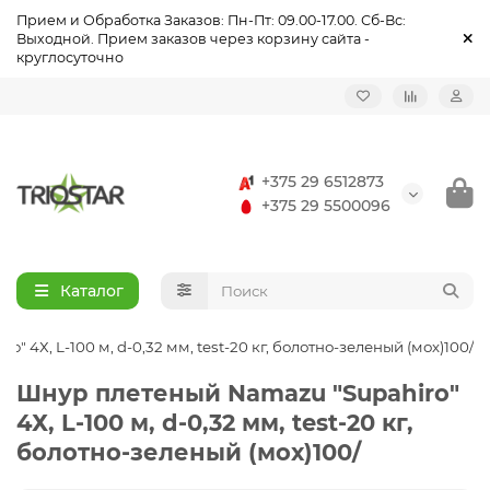
Прием и Обработка Заказов: Пн-Пт: 09.00-17.00. Сб-Вс:
Выходной. Прием заказов через корзину сайта -
круглосуточно
Назад
Назад
Назад
Назад
Назад
Назад
Назад
Назад
Назад
Назад
Летняя рыбалка
Удочки, удилища
Зимние удочки
Палатки туристические, зонты, тенты
Одежда повседневная и туристическая
Одежда летняя
Спецодежда летняя
Обувь повседневная и тактическая
Обувь летняя
Спецобувь летняя
+375 29 6512873
Катушки
Зимняя рыбалка
Зимние катушки
Столы, стулья туристические
Одежда утепленная
Спецодежда
Спецодежда утеплённая
Обувь утеплённая
Спецобувь
Спецобувь утеплённая
+375 29 5500096
Леска, плетёнка
Зимняя леска
Плиты туристические, светильники газовые
Влагозащитная одежда
Головные Уборы
Аксессуары для обуви
Каталог
Приманки
Зимние приманки
Спасательные, страховочные и рыбацкие жилеты
Термобелье
 4Х, L-100 м, d-0,32 мм, test-20 кг, болотно-зеленый (мох)100/
Оснастка
Зимняя оснастка
Солнцезащитные и поляризационные очки
Аксессуары
Шнур плетеный Namazu "Supahiro"
Садки, подсаки
Зимний инструмент
Рюкзаки, сумки, косметички
4Х, L-100 м, d-0,32 мм, test-20 кг,
болотно-зеленый (мох)100/
Ящики, сумки, чехлы, тубусы
Зимние аксессуары
Бинокли, фонари, компасы