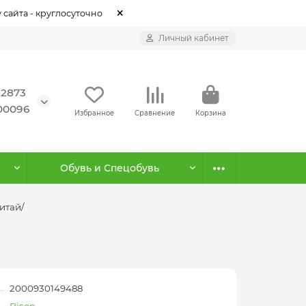
 сайта - круглосуточно
Личный кабинет
12873
500096
Избранное
Сравнение
Корзина
Обувь и Спецобувь
итай/
2000930149488