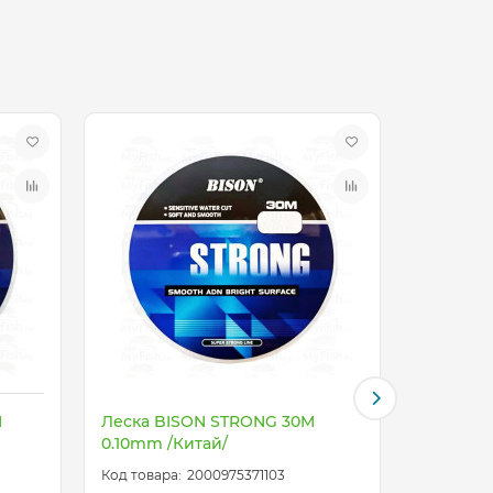
M
Леска BISON STRONG 30M
Леска B
0.10mm /Китай/
0.12mm /
2000975371103