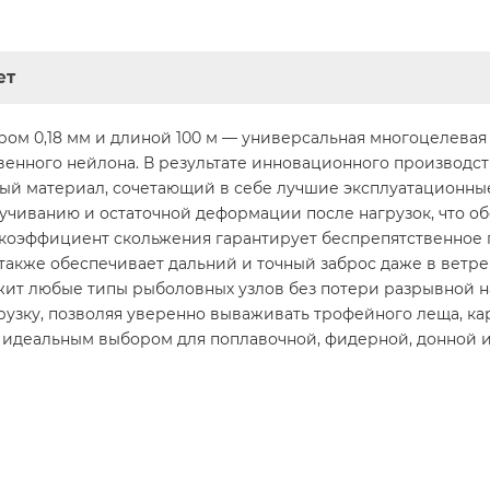
ет
м 0,18 мм и длиной 100 м — универсальная многоцелевая 
венного нейлона. В результате инновационного производст
ый материал, сочетающий в себе лучшие эксплуатационные
учиванию и остаточной деформации после нагрузок, что об
 коэффициент скольжения гарантирует беспрепятственное
также обеспечивает дальний и точный заброс даже в ветр
ит любые типы рыболовных узлов без потери разрывной на
ку, позволяя уверенно вываживать трофейного леща, карпа,
 идеальным выбором для поплавочной, фидерной, донной и