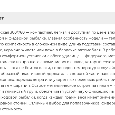
ет
ская 300/760 — компактная, лёгкая и доступная по цене алю
 и фидерной рыбалке. Главная особенность модели — тел
ю компактность в сложенном виде: длина подставки составл
е, кармане жилета или даже в бардачке автомобиля. В ра
ля комфортной установки любого удилища — фидерного, мат
товлена из прочного алюминиевого сплава, который сочета
ть — она не боится влаги, перепадов температур и случай
V-образный пластиковый держатель в верхней части надёж
жениях, порывах ветра или уверенных поклёвках рыбы, при
 на нём царапин. Острое металлическое остриё на нижнем 
ли глинистый грунт, обеспечивая устойчивую фиксацию на 
 ходовой рыбалки, когда каждый грамм веса имеет значени
ервной стойки. Отличный выбор для поплавочников, фидер
 стоимость.