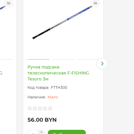
Ручка подсака
Садок кр
G
телескопическая F-FISHING
d=45см
Tesoro 3м
FTTH300
Мало
56.00 BYN
32.20 