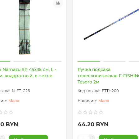
 Namazu SP 45x35 см, L -
Ручка подсака
м, квадратный, в чехле
телескопическая F-FISHIN
Tesoro 2м
N-FT-C26
FTTH200
Мало
Мало
00 BYN
44.20 BYN