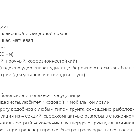
ции)
оплавочной и фидерной ловле
нная, матчевая
мм)
60 мм)
й, прочный, коррозионностойкий)
(надёжно удерживает удилище, бережно относится к бланк
триё (для установки в твёрдый грунт)
 болонские и поплавочные удилища
идеристы, любители ходовой и мобильной ловли
регу водоёмов с любым типом грунта, оснащение рыболов
укция из 4 секций, сверхкомпактные размеры в сложенном 
жатель, острый наконечник для твёрдого грунта, алюминие
сть при транспортировке, быстрая раскладка, надёжная фи