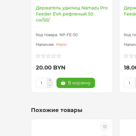
Держатель удилищ Namazu Pro
Держ
Feeder EVA рифленый 50
Feede
см/50/
NP-FE-50
Мало
20.00 BYN
18.
В корзину
Похожие товары