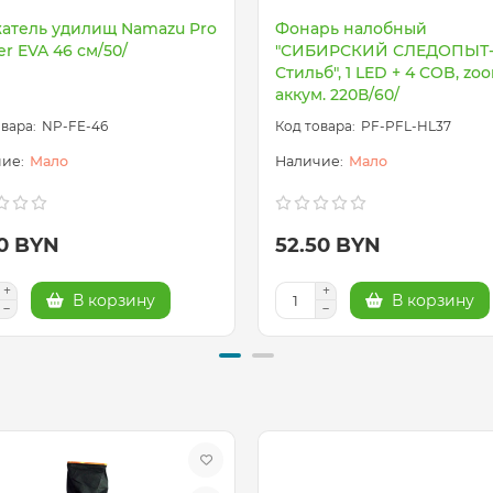
атель удилищ Namazu Pro
Фонарь налобный
r EVA 46 см/50/
"СИБИРСКИЙ СЛЕДОПЫТ
Стильб", 1 LED + 4 COB, zo
аккум. 220В/60/
NP-FE-46
PF-PFL-HL37
Мало
Мало
00 BYN
52.50 BYN
В корзину
В корзину