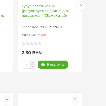
Тубус пластиковый
Коробка
-
(регулируемая длина) для
FLAGMAN
om,
поплавков 4*35см /Китай/
1,25L
2000975371783
Мало
2.30 BYN
12.80 
В корзину