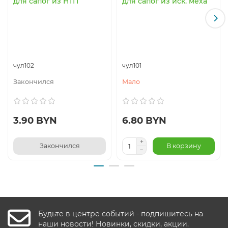
для сапог из НТП
для сапог из иск. меха
чул102
чул101
Закончился
Мало
3.90 BYN
6.80 BYN
Закончился
В корзину
Будьте в центре событий - подпишитесь на
наши новости! Новинки, скидки, акции.