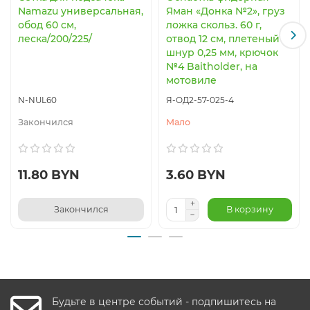
Namazu универсальная,
Яман «Донка №2», груз
обод 60 см,
ложка скольз. 60 г,
леска/200/225/
отвод 12 см, плетеный
шнур 0,25 мм, крючок
№4 Baitholder, на
мотовиле
N-NUL60
Я-ОД2-57-025-4
Закончился
Мало
11.80 BYN
3.60 BYN
Закончился
В корзину
Будьте в центре событий - подпишитесь на