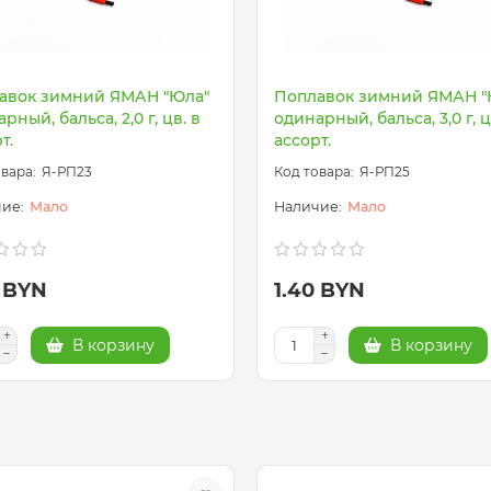
авок зимний ЯМАН "Юла"
Поплавок зимний ЯМАН "
рный, бальса, 2,0 г, цв. в
одинарный, бальса, 3,0 г, ц
т.
ассорт.
Я-РП23
Я-РП25
Мало
Мало
0 BYN
1.40 BYN
В корзину
В корзину