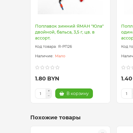
Поплавок зимний ЯМАН "Юла"
Попл
двойной, бальса, 3,5 г, цв. в
одина
ассорт.
ассор
Я-РП26
Мало
1.80 BYN
1.4
В корзину
Похожие товары