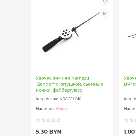
Удочка зимняя Namazu
Удоч
"Zander" с катушкой, сьемные
BR" 
ножки, файбергласс
NROD11-010
Мало
5.30 BYN
1.0