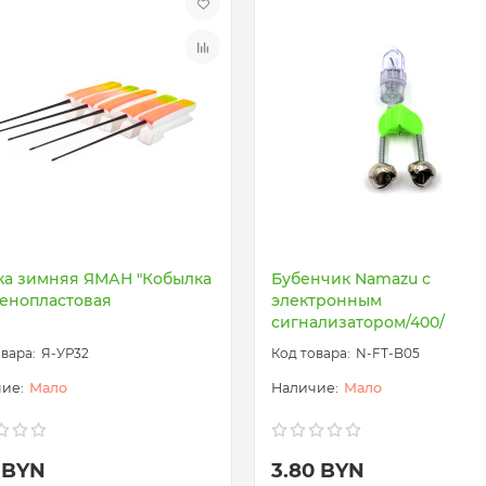
ка зимняя ЯМАН "Кобылка
Бубенчик Namazu c
пенопластовая
электронным
сигнализатором/400/
Я-УР32
N-FT-B05
Мало
Мало
0 BYN
3.80 BYN