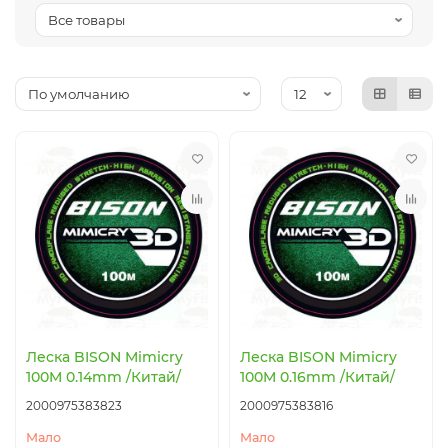
Коробки, вёдра, ёмкости
Посуда туристическая
Рыболовный инструмент
Термосумки, термоконтейнеры
Прикормка, добавки
Термосы, термокружки, термостаканы
Аксессуары
Защита от насекомых
Ножи, мультитулы, пилы, топоры
Батарейки, элементы питания, аккумуляторы
Леска BISON Mimicry
Леска BISON Mimicry
100M 0.14mm /Китай/
100M 0.16mm /Китай/
2000975383823
2000975383816
Мало
Мало