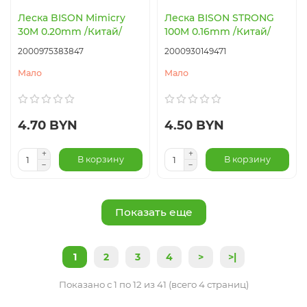
Леска BISON Mimicry
Леска BISON STRONG
30M 0.20mm /Китай/
100M 0.16mm /Китай/
2000975383847
2000930149471
Мало
Мало
4.70 BYN
4.50 BYN
В корзину
В корзину
Показать еще
1
2
3
4
>
>|
Показано с 1 по 12 из 41 (всего 4 страниц)